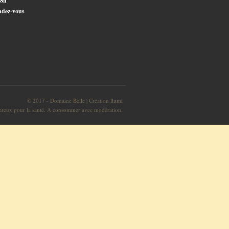
18h
ndez-vous
©
2017 - Domaine Belle | Création
llumi
gereux pour la santé. A consommer avec modération.