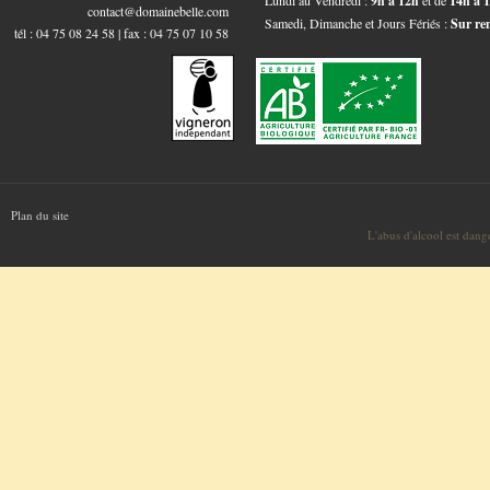
Lundi au Vendredi :
9h à 12h
et de
14h à 
contact@domainebelle.com
Samedi, Dimanche et Jours Fériés :
Sur re
tél : 04 75 08 24 58 | fax : 04 75 07 10 58
Plan du site
L'abus d'alcool est dan